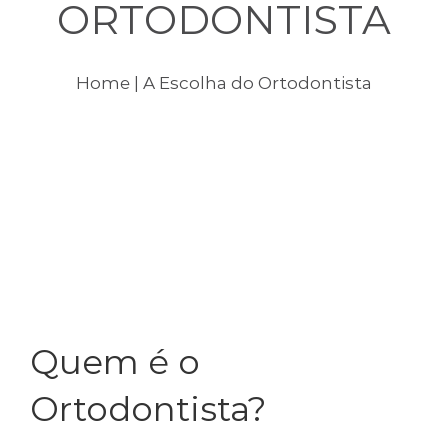
ORTODONTISTA
Tratamentos
Dicas de Saúde Bucal
Home
| A Escolha do Ortodontista
Consultórios
Biossegurança
Contato
Quem é o
Ortodontista?