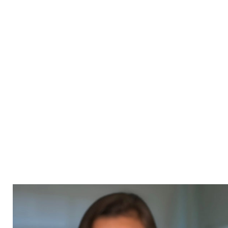
DISPOSIÇÃO DO
ORTODONTISTA. É O
ORTODONTISTA QUEM
ELABORA O PLANO DE
TRATAMENTO E O DOMÍNIO DA
TÉCNICA É CHAVE PARA UM
BOM RESULTADO FINAL, NO
MENOR TEMPO POSSÍVEL.