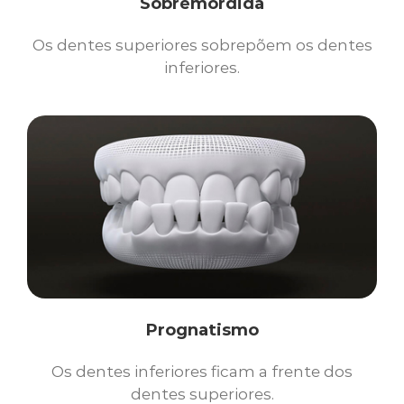
Sobremordida
Os dentes superiores sobrepõem os dentes
inferiores.
Prognatismo
Os dentes inferiores ficam a frente dos
dentes superiores.