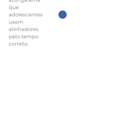
que
adolescentes
usem
alinhadores
pelo tempo
correto.
Pronto para
sorrir?