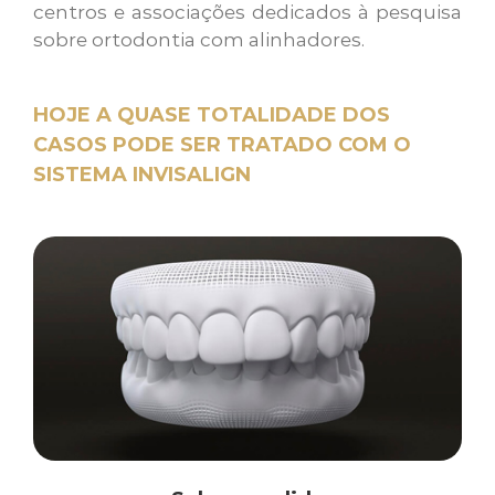
centros e associações dedicados à pesquisa
sobre ortodontia com alinhadores.
HOJE A QUASE TOTALIDADE DOS
CASOS PODE SER TRATADO COM O
SISTEMA INVISALIGN