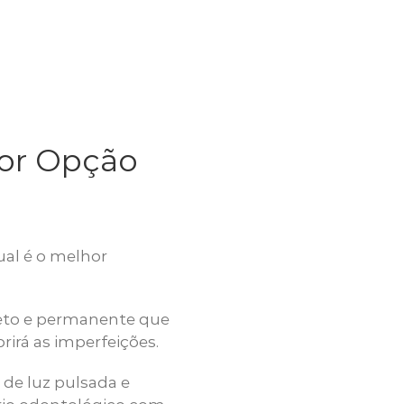
hor Opção
al é o melhor
eto e permanente que
irá as imperfeições.
de luz pulsada e