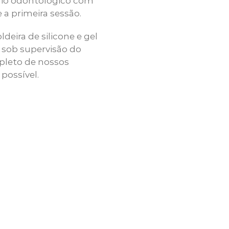
rio odontológico com
a primeira sessão.
eira de silicone e gel
e sob supervisão do
pleto de nossos
possível.
ronto para sorri