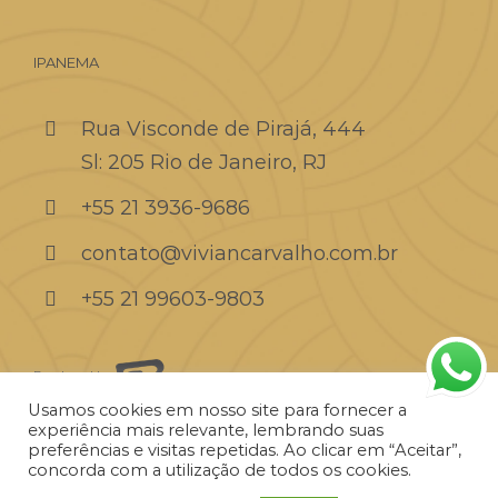
IPANEMA
Rua Visconde de Pirajá, 444
Sl: 205 Rio de Janeiro, RJ
+55 21 3936-9686
contato@viviancarvalho.com.br
+55 21 99603-9803
Developed by:
Usamos cookies em nosso site para fornecer a
experiência mais relevante, lembrando suas
preferências e visitas repetidas. Ao clicar em “Aceitar”,
concorda com a utilização de todos os cookies.