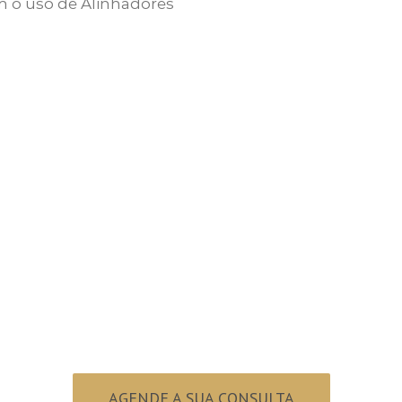
m o uso de Alinhadores
ronto para sorri
AGENDE A SUA CONSULTA