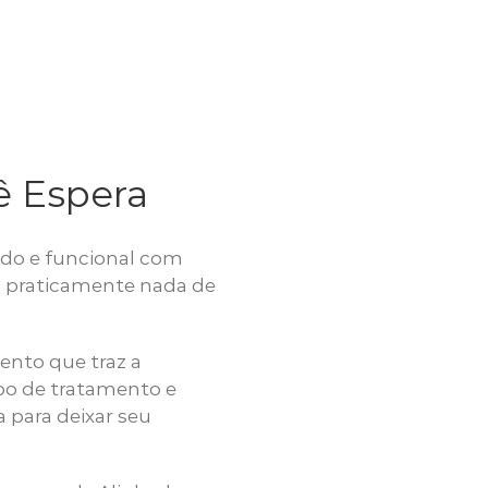
ê Espera
ado e funcional com
 praticamente nada de
ento que traz a
po de tratamento e
a para deixar seu