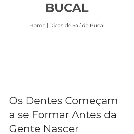
Tratamentos
BUCAL
Dicas de Saúde Bucal
Home
| Dicas de Saúde Bucal
Consultórios
Biossegurança
Contato
Os Dentes Começam
a se Formar Antes da
Gente Nascer