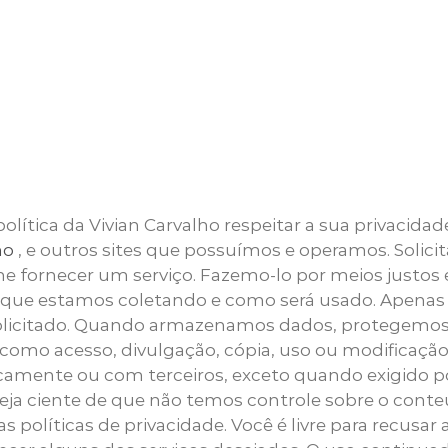
política da Vivian Carvalho respeitar a sua privacid
ho
, e outros sites que possuímos e operamos. Soli
e fornecer um serviço. Fazemo-lo por meios justos 
e estamos coletando e como será usado. Apenas r
 solicitado. Quando armazenamos dados, protegemo
bem como acesso, divulgação, cópia, uso ou modifica
amente ou com terceiros, exceto quando exigido por l
eja ciente de que não temos controle sobre o conte
s políticas de privacidade. Você é livre para recusar