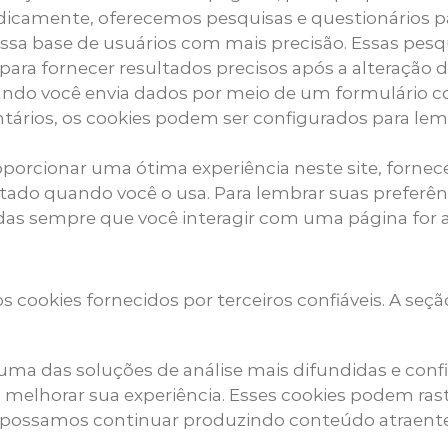
dicamente, oferecemos pesquisas e questionários pa
ssa base de usuários com mais precisão. Essas pes
ara fornecer resultados precisos após a alteração d
ando você envia dados por meio de um formulário 
ários, os cookies podem ser configurados para lemb
oporcionar uma ótima experiência neste site, fornec
tado quando você o usa. Para lembrar suas preferênc
s sempre que você interagir com uma página for af
ookies fornecidos por terceiros confiáveis. A seção 
 uma das soluções de análise mais difundidas e confi
melhorar sua experiência. Esses cookies podem ra
que possamos continuar produzindo conteúdo atraente