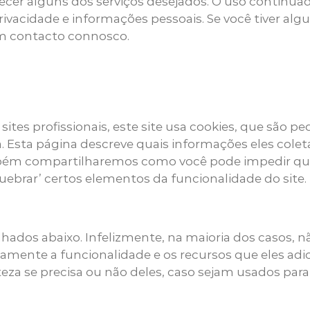
er alguns dos serviços desejados. O uso continuad
privacidade e informações pessoais. Se você tiver 
em contacto connosco.
es profissionais, este site usa cookies, que são p
. Esta página descreve quais informações eles cole
bém compartilharemos como você pode impedir que
uebrar’ certos elementos da funcionalidade do site.
lhados abaixo. Infelizmente, na maioria dos casos, 
amente a funcionalidade e os recursos que eles adi
teza se precisa ou não deles, caso sejam usados ​​par