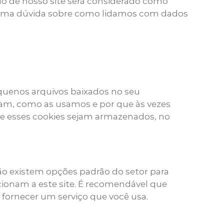
o de nosso site será considerado como
alguma dúvida sobre como lidamos com dados
equenos arquivos baixados no seu
tam, como as usamos e por que às vezes
 esses cookies sejam armazenados, no
não existem opções padrão do setor para
cionam a este site. É recomendável que
a fornecer um serviço que você usa.