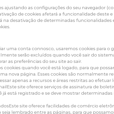
es ajustando as configurações do seu navegador (co
ativação de cookies afetará a funcionalidade deste e 
á na desativação de determinadas funcionalidades e 
kies.
riar uma conta connosco, usaremos cookies para o 
ralmente serão excluídos quando você sair do sistem
 as preferências do seu site ao sair.
os cookies quando você está logado, para que possam
r uma nova página. Esses cookies são normalmente 
ssar apenas a recursos e áreas restritas ao efetuar l
ailEste site oferece serviços de assinatura de bolet
ê já está registrado e se deve mostrar determinadas 
dosEste site oferece facilidades de comércio eletr
do seja lembrado entre as páginas, para que possa