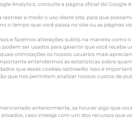
le Analytics, consulte a página oficial do Google An
ra rastrear e medir o uso deste site, para que poss
mo o tempo que você passa no site ou as páginas vi
sos e fazemos alterações subtis na maneira como o
s podem ser usados ​​para garantir que você receba
quais otimizações os nossos usuários mais apreciam
portante entendermos as estatísticas sobre quanto
dados que esses cookies rastrearão. Isso é importan
são que nos permitem analizar nossos custos de pub
mencionado anteriormente, se houver algo que você
ativados, caso interaja com um dos recursos que você