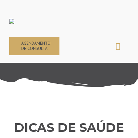
Ir
para
o
conteúdo
AGENDAMENTO
DE CONSULTA
Togg
Navig
Home
Dra. Vivian Carvalho
A Escolha do Ortodontista
Invisalign
DICAS DE SAÚDE
Tratamentos Infantis