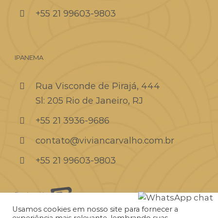
+55 21 99603-9803
IPANEMA
Rua Visconde de Pirajá, 444
Sl: 205 Rio de Janeiro, RJ
+55 21 3936-9686
contato@viviancarvalho.com.br
+55 21 99603-9803
Developed by:
Usamos cookies em nosso site para fornecer a