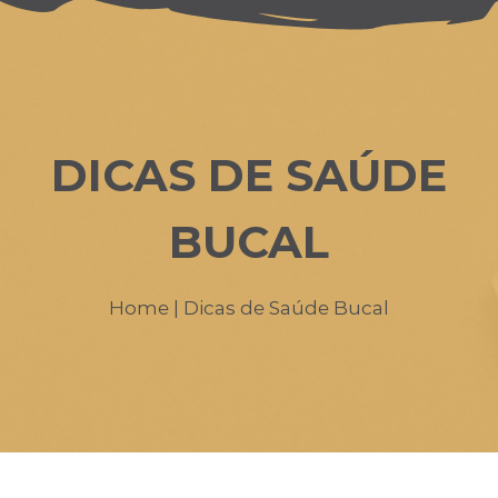
A Escolha do Ortodontista
Invisalign
DICAS DE SAÚDE
Tratamentos Infantis
Tratamentos
BUCAL
Dicas de Saúde Bucal
Home
| Dicas de Saúde Bucal
Consultórios
Biossegurança
Contato